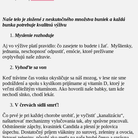
Naše telo je zložené z neskutočného množstva buniek a každá
bunka potrebuje kvalitnú výživu
Myslenie rozhoduje
Aj vo výžive platí pravidlo: čo zasejete to budete i žať. Myšlienky,
jednania, neschopnosť odpustiť, emócie, ktoré prežívame
ovplyvňujú naše zdravie.
Vyhoďte sa von
Keď trávime čas vonku okysličuje sa náš mozog, v lese nie sme
podráždení a spolu s kyslíkom prijímame aj vitamín D, ktorý je
veľmi dôležitým vitamínom. Ako hovorili naše babky, tam kde
nechodí slnko, chodí lekár.
V črevách sídli smrť!
Čo prvé je pri každej chorobe urobiť, je vyčistiť „kanalizáciu“,
naštartovať mechanizmy vylučovania tak, aby správne pracovali.
Odstránenie zápchy, kvasiniek Candida a plesní je polovica
úspechu. Dostatočný príjem vlákniny zo surovej, zeleniny a ovocia,
listovej zeleniny, pôsobí ako metla na naše hrubé črevo a správna