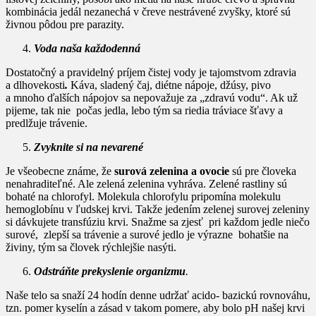
kombinácia jedál nezanechá v čreve nestrávené zvyšky, ktoré sú
živnou pôdou pre parazity.
Voda naša každodenná
Dostatočný a pravidelný príjem čistej vody je tajomstvom zdravia
a dlhovekosti
.
Káva, sladený čaj, diétne nápoje, džúsy, pivo
a mnoho ďalších nápojov sa nepovažuje za „zdravú vodu“. Ak už
pijeme, tak nie počas jedla, lebo tým sa riedia tráviace šťavy a
predlžuje trávenie.
Zvyknite si na nevarené
Je všeobecne známe, že
surová zelenina a ovocie
sú pre človeka
nenahraditeľné. Ale zelená zelenina vyhráva. Zelené rastliny sú
bohaté na chlorofyl. Molekula chlorofylu pripomína molekulu
hemoglobínu v ľudskej krvi. Takže jedením zelenej surovej zeleniny
si dávkujete transfúziu krvi. Snažme sa zjesť pri každom jedle niečo
surové, zlepší sa trávenie a surové jedlo je výrazne bohatšie na
živiny, tým sa človek rýchlejšie nasýti.
Odstráňte prekyslenie organizmu
.
Naše telo sa snaží 24 hodín denne udržať acido- bazickú rovnováhu,
tzn. pomer kyselín a zásad v takom pomere, aby bolo pH našej krvi