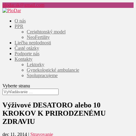
plodar.sk@gmail.com
O nás
PPR
Creightonský model
NeoFertility
Liečba neplodnosti
Časté otázky
Podporte nás
Kontakty
Lektorky
Gynekologické ambulancie
Spolupracujeme
Vyberte stranu
Výživové DESATORO alebo 10
KROKOV K PRIRODZENÉMU
ZDRAVIU
dec 11, 2014
|
Stravovanie