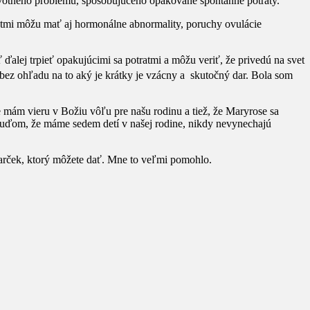
votného problému, spôsobujúceho opakované spontánne potraty.
atmi môžu mať aj hormonálne abnormality, poruchy ovulácie
lej trpieť opakujúcimi sa potratmi a môžu veriť, že privedú na svet
ez ohľadu na to aký je krátky je vzácny a skutočný dar. Bola som
e mám vieru v Božiu vôľu pre našu rodinu a tiež, že Maryrose sa
ť ľuďom, že máme sedem detí v našej rodine, nikdy nevynechajú
 darček, ktorý môžete dať. Mne to veľmi pomohlo.