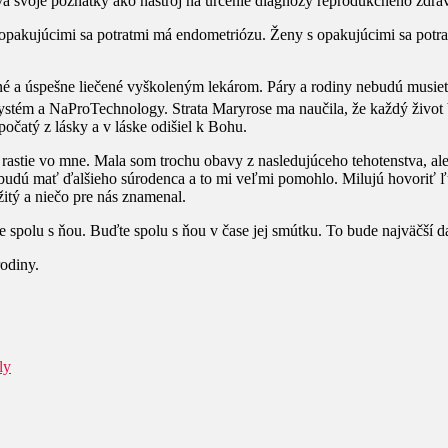
svoje poznatky ako nástroj na určenie diagnózy reprodukčného zdra
pakujúcimi sa potratmi má endometriózu. Ženy s opakujúcimi sa potr
a úspešne liečené vyškoleným lekárom. Páry a rodiny nebudú musieť ďa
stém a NaProTechnology. Strata Maryrose ma naučila, že každý život b
očatý z lásky a v láske odišiel k Bohu.
 rastie vo mne. Mala som trochu obavy z nasledujúceho tehotenstva, al
 že budú mať ďalšieho súrodenca a to mi veľmi pomohlo. Milujú hovori
ežitý a niečo pre nás znamenal.
te spolu s ňou. Buďte spolu s ňou v čase jej smútku. To bude najväčší
odiny.
ly