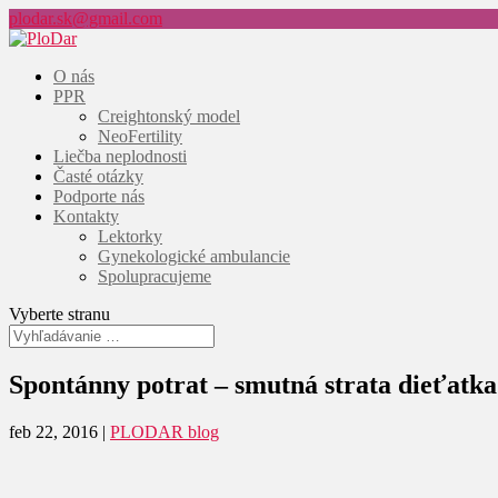
plodar.sk@gmail.com
O nás
PPR
Creightonský model
NeoFertility
Liečba neplodnosti
Časté otázky
Podporte nás
Kontakty
Lektorky
Gynekologické ambulancie
Spolupracujeme
Vyberte stranu
Spontánny potrat – smutná strata dieťatka
feb 22, 2016
|
PLODAR blog