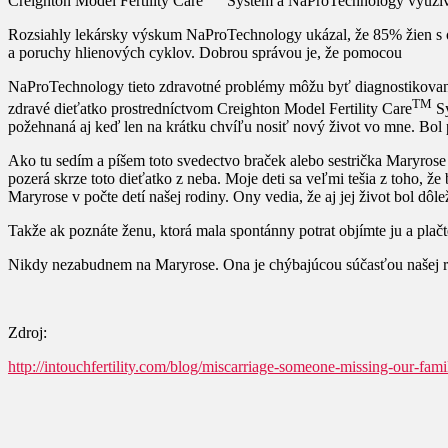
Creighton Model Fertility Care
System a NaProTechnology využíva 
Rozsiahly lekársky výskum NaProTechnology ukázal, že 85% žien s o
a poruchy hlienových cyklov. Dobrou správou je, že pomocou
NaProTechnology tieto zdravotné problémy môžu byť diagnostikované 
TM
zdravé dieťatko prostredníctvom Creighton Model Fertility Care
Sy
požehnaná aj keď len na krátku chvíľu nosiť nový život vo mne. Bol p
Ako tu sedím a píšem toto svedectvo braček alebo sestrička Maryrose
pozerá skrze toto dieťatko z neba. Moje deti sa veľmi tešia z toho,
Maryrose v počte detí našej rodiny. Ony vedia, že aj jej život bol dôl
Takže ak poznáte ženu, ktorá mala spontánny potrat objímte ju a plač
Nikdy nezabudnem na Maryrose. Ona je chýbajúcou súčasťou našej r
Zdroj:
http://intouchfertility.com/blog/miscarriage-someone-missing-our-fami