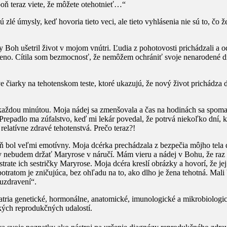
ň teraz viete, že môžete otehotnieť…“
 zlé úmysly, keď hovoria tieto veci, ale tieto vyhlásenia nie sú to, čo
by Boh ušetril život v mojom vnútri. Ľudia z pohotovosti prichádzali a
eno. Cítila som bezmocnosť, že nemôžem ochrániť svoje nenarodené die
čiarky na tehotenskom teste, ktoré ukazujú, že nový život prichádza do 
každou minútou. Moja nádej sa zmenšovala a čas na hodinách sa spomalil
a. Prepadlo ma zúfalstvo, keď mi lekár povedal, že potrvá niekoľko dní,
elatívne zdravé tehotenstvá. Prečo teraz?!
 bol veľmi emotívny. Moja dcérka prechádzala z bezpečia môjho tela 
 nebudem držať Maryrose v náručí. Mám vieru a nádej v Bohu, že raz s
strate ich sestričky Maryrose. Moja dcéra kreslí obrázky a hovorí, že je
tratom je zničujúca, bez ohľadu na to, ako dlho je žena tehotná. Mali 
uzdravení“.
tria genetické, hormonálne, anatomické, imunologické a mikrobiologi
kých reprodukčných udalostí.