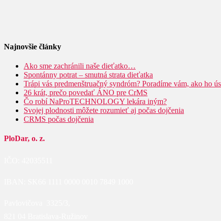
Najnovšie články
Ako sme zachránili naše dieťatko…
Spontánny potrat – smutná strata dieťatka
Trápi vás predmenštruačný syndróm? Poradíme vám, ako ho ú
26 krát, prečo povedať ÁNO pre CrMS
Čo robí NaProTECHNOLOGY lekára iným?
Svojej plodnosti môžete rozumieť aj počas dojčenia
CRMS počas dojčenia
PloDar, o. z.
IČO: 42035511
IBAN: SK66 1111 0000 0010 7849 1000
Pavlovičova 3325/3,
821 04 Bratislava-Ružinov