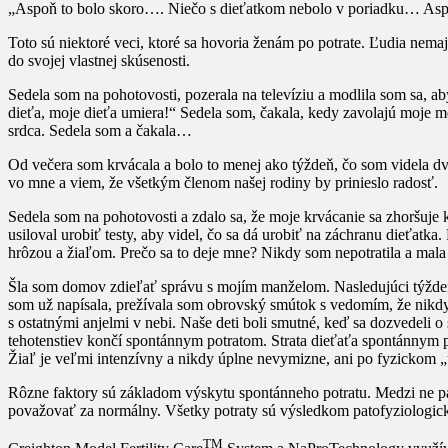
„Aspoň to bolo skoro…. Niečo s dieťatkom nebolo v poriadku… Aspo
Toto sú niektoré veci, ktoré sa hovoria ženám po potrate. Ľudia nemajú
do svojej vlastnej skúsenosti.
Sedela som na pohotovosti, pozerala na televíziu a modlila som sa, a
dieťa, moje dieťa umiera!“ Sedela som, čakala, kedy zavolajú moje m
srdca. Sedela som a čakala…
Od večera som krvácala a bolo to menej ako týždeň, čo som videla dve 
vo mne a viem, že všetkým členom našej rodiny by prinieslo radosť.
Sedela som na pohotovosti a zdalo sa, že moje krvácanie sa zhoršuje 
usiloval urobiť testy, aby videl, čo sa dá urobiť na záchranu dieťatk
hrôzou a žiaľom. Prečo sa to deje mne? Nikdy som nepotratila a mala r
Šla som domov zdieľať správu s mojím manželom. Nasledujúci týždeň
som už napísala, prežívala som obrovský smútok s vedomím, že nikdy
s ostatnými anjelmi v nebi. Naše deti boli smutné, keď sa dozvedeli o 
tehotenstiev končí spontánnym potratom. Strata dieťaťa spontánnym po
Žiaľ je veľmi intenzívny a nikdy úplne nevymizne, ani po fyzickom „
Rôzne faktory sú základom výskytu spontánneho potratu. Medzi ne pa
považovať za normálny. Všetky potraty sú výsledkom patofyziologic
TM