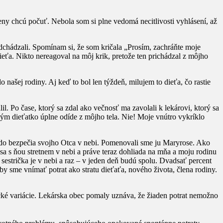
 ženy chcú počuť. Nebola som si plne vedomá necitlivosti vyhlásení, až
 odchádzali. Spomínam si, že som kričala „Prosím, zachráňte moje
ťa. Nikto nereagoval na môj krik, pretože ten prichádzal z môjho
našej rodiny. Aj keď to bol len týždeň, milujem to dieťa, čo rastie
. Po čase, ktorý sa zdal ako večnosť ma zavolali k lekárovi, ktorý sa
 kým dieťatko úplne odíde z môjho tela. Nie! Moje vnútro vykríklo
do bezpečia svojho Otca v nebi. Pomenovali sme ju Maryrose. Ako
a s ňou stretnem v nebi a práve teraz dohliada na mňa a moju rodinu
j sestrička je v nebi a raz – v jeden deň budú spolu. Dvadsať percent
by sme vnímať potrat ako stratu dieťaťa, nového života, člena rodiny.
cké variácie. Lekárska obec pomaly uznáva, že žiaden potrat nemožno